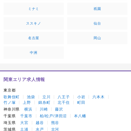
ミナミ
祇園
ススキノ
仙台
名古屋
岡山
中洲
関東エリア求人情報
東京都
歌舞伎町
池袋
立川
八王子
小岩
六本木
竹ノ塚
上野
錦糸町
北千住
町田
神奈川県
横浜
川崎
藤沢
千葉県
千葉市
柏/松戸/津田沼
本八幡
埼玉県
大宮
越谷
熊谷
茨城県
土浦
水戸
古河