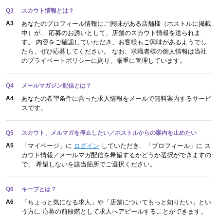
Q3
スカウト情報とは？
A3
あなたのプロフィール情報にご興味がある店舗様（ホストルに掲載
中）が、 応募のお誘いとして、店舗のスカウト情報を送られま
す。 内容をご確認していただき、お客様もご興味があるようでし
たら、ぜひ応募してください。 なお、求職者様の個人情報は当社
のプライベートポリシーに則り、厳重に管理しています。
Q4
メールマガジン配信とは？
A4
あなたの希望条件に合った求人情報をメールで無料案内するサービ
スです。
Q5
スカウト、メルマガを停止したい／ホストルからの案内を止めたい
A5
「マイページ」に
ログイン
していただき、「プロフィール」に ス
カウト情報／メールマガ配信を希望するかどうか選択ができますの
で、 希望しないを該当箇所でご選択ください。
Q6
キープとは？
A6
「ちょっと気になる求人」や「店舗についてもっと知りたい」とい
う方に 応募の前段階として求人へアピールすることができます。