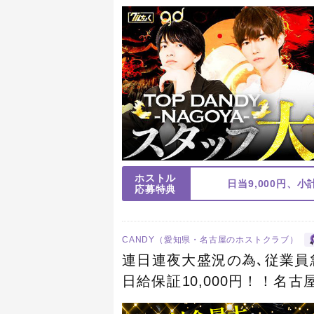
客力やSNSでの発信力など
ホストル
日当9,000円、
応募特典
CANDY（愛知県・名古屋のホストクラブ）
連日連夜大盛況の為､従業員急
日給保証10,000円！！名
テム・賞金制度！このチャン