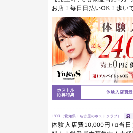
お店！毎日日払いOK！歩いて
入居可能！週1アルバイトか
ホストル
体験入店費最大
応募特典
L'OR（愛知県・名古屋のホストクラブ）
体験入店費10,000円+α当