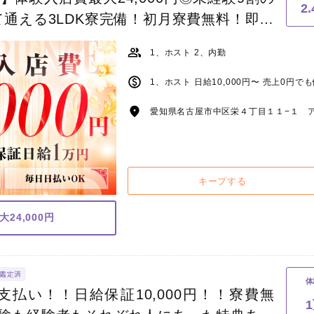
2
通える3LDK寮完備！初月寮費無料！即日
らOK！
1、ホスト 2、内勤
1、ホスト 日給10,000円〜 売上0円で
愛知県名古屋市中区栄４丁目１１−１ ア
キープする
24,000円
体
日支払い！！日給保証10,000円！！寮費無