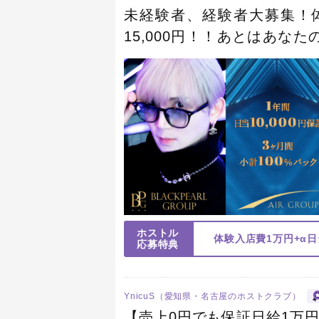
未経験者、経験者大募集！体験
15,000円！！あとはあな
もあなた次第！貴方もAIR B
ホストル
体験入店費1万円+α日
応募特典
YnicuS（愛知県・名古屋のホストクラブ）
【売上0円でも保証日給1万円