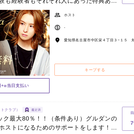
験も経験者もそれぞれ人にあった特典あり
ります！
ホスト
-
愛知県名古屋市中区栄４丁目３−１５ 丸
キープする
円+α当日支払い
ホストクラブ）
日
バック最大80％！！（条件あり）グルダンの
ホストになるためのサポートをします！集