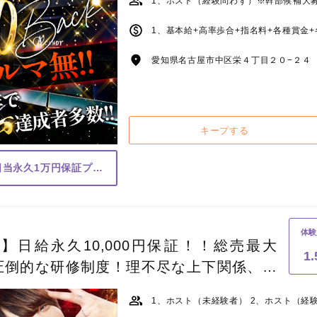
愛知県名古屋市中区栄４丁目２０−２４ 
キープする
体験料最大3万円支給、日当永久1万円保証プラスα
体験
給】日給永久10,000円保証！！総売最大
1
圧倒的な研修制度！理不尽な上下関係、ノ
要は一切排除！
1、ホスト（未経験者） 2、ホスト（経