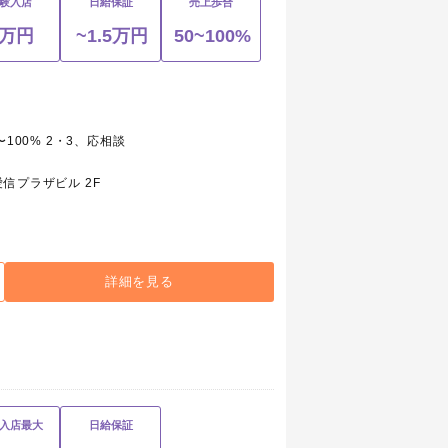
験入店
日給保証
売上歩合
1万円
~1.5万円
50~100%
0〜100% 2・3、応相談
信プラザビル 2F
詳細を見る
入店最大
日給保証