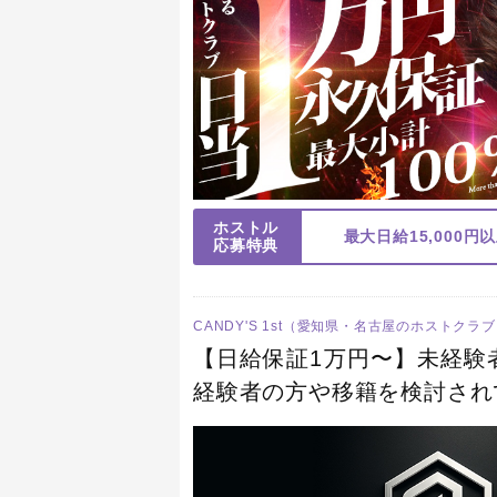
ホストル
最大日給15,000
応募特典
CANDY'S 1st（愛知県・名古屋のホストクラ
【日給保証1万円〜】未経験
経験者の方や移籍を検討され
しております！！