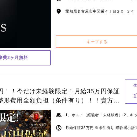
愛知県名古屋市中区栄４丁目２０−２４ 
キープする
寮費2ヶ月無料
体
000円！！今だけ未経験限定！月給35万円保証
整形費用全額負担（条件有り）！！貴方の
をお約束いたします！
月給保証35万円 ※条件有り 経験者小計