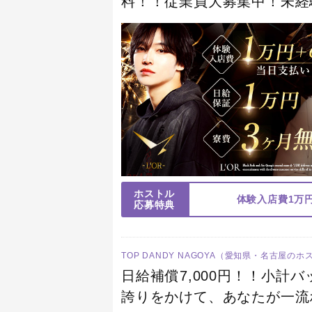
料！！従業員大募集中！未経
ますのでご連絡お待ちしてお
ホストル
体験入店費1万
応募特典
TOP DANDY NAGOYA（愛知県・名古屋の
日給補償7,000円！！小計
誇りをかけて、あなたが一流