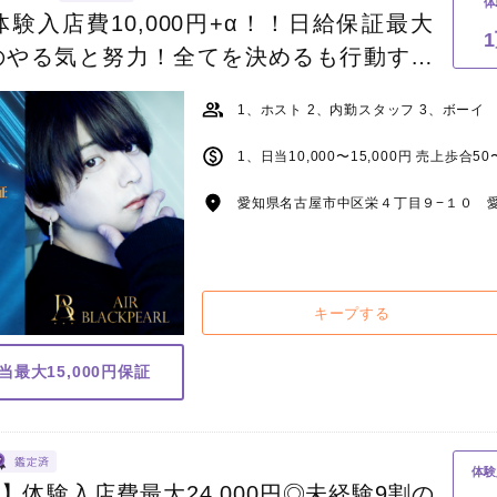
体
入店費10,000円+α！！日給保証最大
たのやる気と努力！全てを決めるも行動する
LACKPEARLで一緒に夢を掴みませんか？
1、ホスト 2、内勤スタッフ 3、ボーイ
1、日当10,000〜15,000円 売上歩合5
愛知県名古屋市中区栄４丁目９−１０ 愛
キープする
当最大15,000円保証
体験
】体験入店費最大24,000円◎未経験9割の