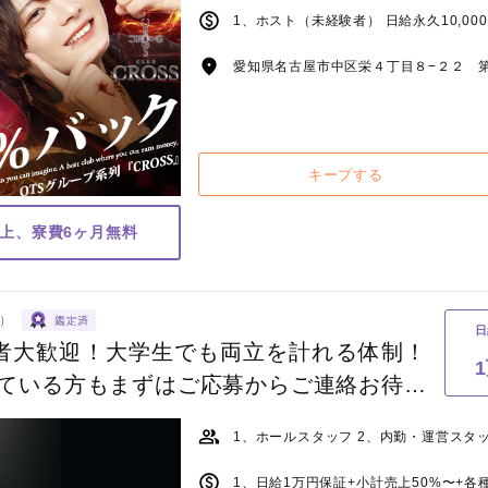
愛知県名古屋市中区栄４丁目８−２２ 第1
キープする
円以上、寮費6ヶ月無料
ブ）
日
者大歓迎！大学生でも両立を計れる体制！
ている方もまずはご応募からご連絡お待ち
1、ホールスタッフ 2、内勤・運営スタ
1、日給1万円保証+小計売上50%〜+各