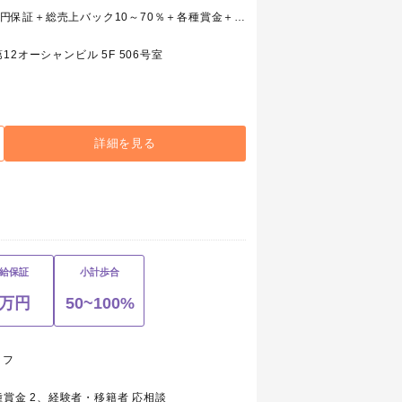
1、ホスト（未経験者） 日給永久10,000円保証＋総売上バック10～70％＋各種賞金＋能力給（能力手当） 2、ホスト（経験者） 日給10,000円以上確定!!＋総売上バック10～70％＋各種賞金＋能力給（能力手当） 【体験入店】 1日体験は全額その日に支給!!時給3,000円～最大日給15,000円
2オーシャンビル 5F 506号室
詳細を見る
給保証
小計歩合
1万円
50~100%
ッフ
種賞金 2、経験者・移籍者 応相談