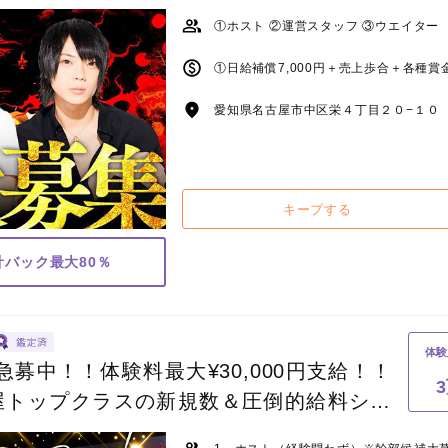
歌舞伎町に負けないクオリティ！
①ホスト ②運営スタッフ ③ウエイター
愛知県名古屋市中区栄４丁目２０−１０ 
キープする
小計バック最大80％
体験
募中！！体験料最大¥30,000円支給！！
古屋トップクラスの新規数＆圧倒的給料シス
スを逃すな！！