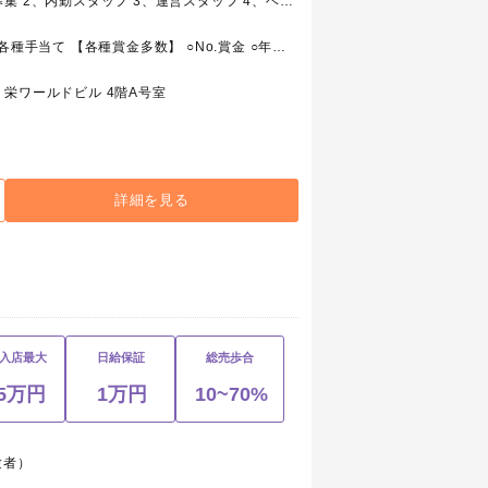
1、ホスト（経験問わず）※幹部候補大募集 2、内勤スタッフ 3、運営スタッフ 4、ヘアスタイリスト 5、PCクリエイター 6、スカウト
1、基本給+高率歩合+指名料+各種賞金+各種手当て 【各種賞金多数】 ○No.賞金 ○年間売上･指名No.賞金 ○半期売上･指名No.賞金 ○ラストソング賞 ○シャンパンバック ○皆勤手当･努力賞･新人王 ○各種システムバック 2、日給制度 3、日給制度又は月給制度+能力給 4～6、応相談
栄ワールドビル 4階A号室
詳細を見る
入店最大
日給保証
総売歩合
.5万円
1万円
10~70%
験者）