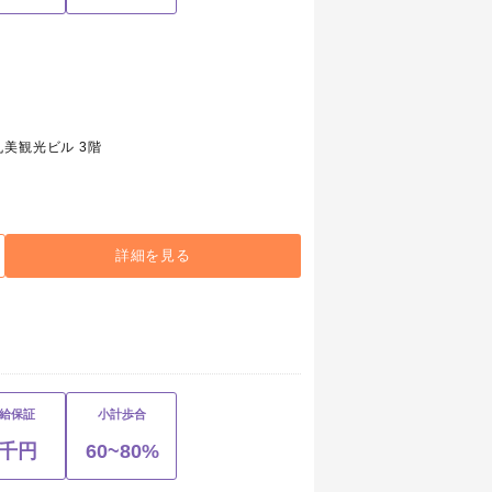
美観光ビル 3階
詳細を見る
給保証
小計歩合
7千円
60~80%