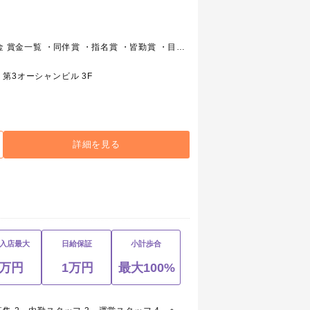
①日給補償7,000円＋売上歩合＋各種賞金 賞金一覧 ・同伴賞 ・指名賞 ・皆勤賞 ・目標達成賞 ・新人賞 ・初指名賞 ・初シャンパン賞 ②25万＋店舗売上歩合＋賞金 ③応相談
第3オーシャンビル 3F
詳細を見る
入店最大
日給保証
小計歩合
3万円
1万円
最大100%