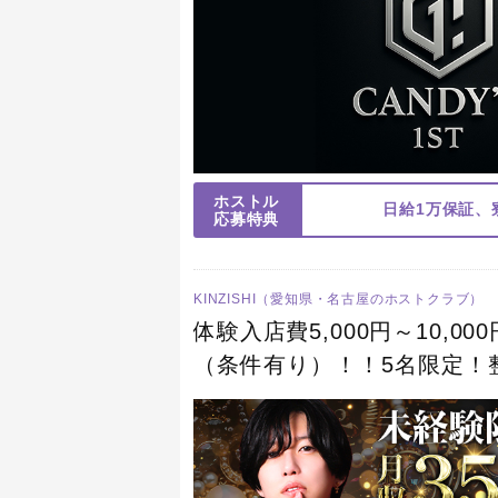
ホストル
日給1万保証、
応募特典
KINZISHI（愛知県・名古屋のホストクラブ）
体験入店費5,000円～10,
（条件有り）！！5名限定！
人生をフルサポートすること