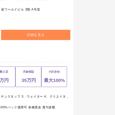
栄ワールドビル 3階 A号室
詳細を見る
験入店
月給保証
小計歩合
1万円
35万円
最大100%
1、ホスト（経験者・未経験者） 2、キッチンスタッフ 3、ウェイター 4、クリエイター 5、webデザイナー
100%バック適用可 各種賞金 賞与多数