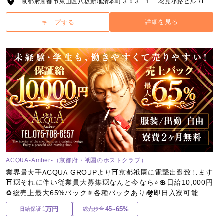
京都府京都市東山区八坂新地清本町３５３−１ 花見小路ビル 7F
詳細を見る
キープする
ACQUA-Amber-（京都府・祇園のホストクラブ）
業界最大手ACQUA GROUPより⛩️京都祇園に電撃出勤致します
⛩️💥それに伴い従業員大募集💥なんと今なら⭐️💲日給10,000円
♻️総売上最大65%バック⚜️各種バックあり🏘即日入寮可能👨‍👦
完全新規店の為、上下関係なしご応募お待ちしております💎
1万円
45~65%
日給保証
総売歩合