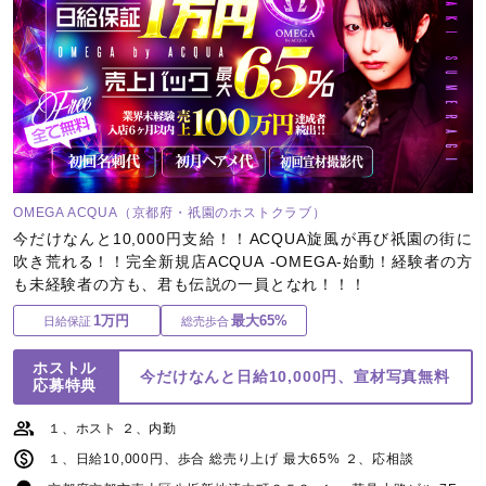
OMEGA ACQUA（京都府・祇園のホストクラブ）
今だけなんと10,000円支給！！ACQUA旋風が再び祇園の街に
吹き荒れる！！完全新規店ACQUA -OMEGA-始動！経験者の方
も未経験者の方も、君も伝説の一員となれ！！！
1万円
最大65%
日給保証
総売歩合
ホストル
今だけなんと日給10,000円、宣材写真無料
応募特典
１、ホスト ２、内勤
１、日給10,000円、歩合 総売り上げ 最大65% ２、応相談