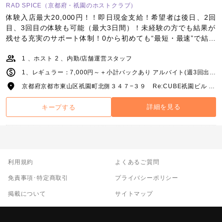
RAD SPICE（京都府・祇園のホストクラブ）
体験入店最大20,000円！！即日現金支給！希望者は後日、2回
目、3回目の体験も可能（最大3日間）！未経験の方でも結果が
残せる充実のサポート体制！0から初めても“最短・最速”で結果
が出せるのスパイスだけ！
1 、ホスト 2 、内勤/店舗運営スタッフ
1、レギュラー：7,000円～＋小計バックあり アルバイト(週3回出勤以上が条件)：5,000円～＋小計バックあり 2、応相談
京都府京都市東山区祇園町北側３４７−３９ Re:CUBE祇園ビル 4階
詳細を見る
キープする
利用規約
よくあるご質問
免責事項･特定商取引
プライバシーポリシー
掲載について
サイトマップ