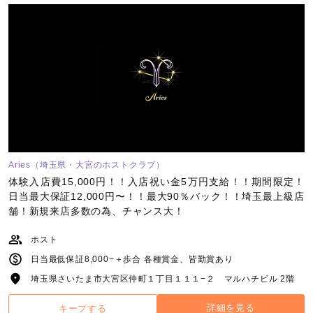
Aries（埼玉県・大宮のホストクラブ）
体験入店費15,000円！！入店祝い金5万円支給！！期間限定！
日当最大保証12,000円〜！！最大90％バック！！埼玉最上級店
舗！新規来店多数の為、チャンス大！
ホスト
日当最低保証8,000~＋歩合 各種賞金、皆勤賞あり
埼玉県さいたま市大宮区仲町１丁目１１１−２ マルハチビル 2階
詳細を見る
キープする