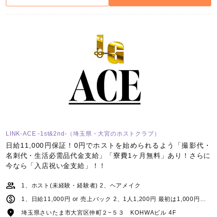
LINK-ACE -1st&2nd-（埼玉県・大宮のホストクラブ）
日給11,000円保証！0円でホストを始められるよう「撮影代・
名刺代・生活必需品代金支給」「寮費1ヶ月無料」あり！さらに
今なら「入店祝い金支給」！！
1、ホスト(未経験・経験者) 2、ヘアメイク
1、日給11,000円 or 売上バック 2、1人1,200円 最初は1,000円スタート：人により1,200円でも可能 交通費支給 ※上限あり／待機手当1,000円
埼玉県さいたま市大宮区仲町２−５３ KOHWAビル 4F