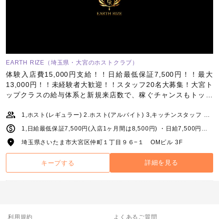
EARTH RIZE（埼玉県・大宮のホストクラブ）
体験入店費15,000円支給！！日給最低保証7,500円！！最大
13,000円！！未経験者大歓迎！！スタッフ20名大募集！大宮ト
ップクラスの給与体系と新規来店数で、稼ぐチャンスもトップ
クラス！
1,ホスト(レギュラー) 2.ホスト(アルバイト) 3,キッチンスタッフ 4,店舗運営スタッフ
1,日給最低保証7,500円(入店1ヶ月間は8,500円) ・日給7,500円～13,000円+指名料+売上バック+賞金 ・完全歩合（総売り50％～67％）＋手当＋バック＋賞金 2,日給最低保証6,500円(入店1ヶ月間は7,500円) 日給6,500円～12,000円+指名料+売上バック+賞金 ※全額日払い制度もあり。求人窓口までご相談ください。 3,月給20万円～+手当+能力給 4,月給20万円～+手当+能力給
埼玉県さいたま市大宮区仲町１丁目９６−１ OMビル 3F
詳細を見る
キープする
利用規約
よくあるご質問