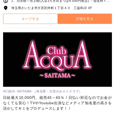
1、日当制～売上制(入店3ヵ月目までは9.000円保証) ・指名料＋同伴料＋場内指名料フルバック 売上者は総売上の50%～60%バック 新人賞、皆勤賞、店舗売上賞金、店舗指名本数賞金、有り！ 2、応相談
埼玉県さいたま市大宮区仲町１丁目４０ 三益BLD 4F
詳細を見る
キープする
ACQUA -SAITAMA-（埼玉県・大宮のホストクラブ）
日給最大10,000円、総売45～65％！日払い対応なのでお金が
なくても安心！TVやYoutube出演などメディア知名度の高さを
活かしてキミをプロデュースします！！