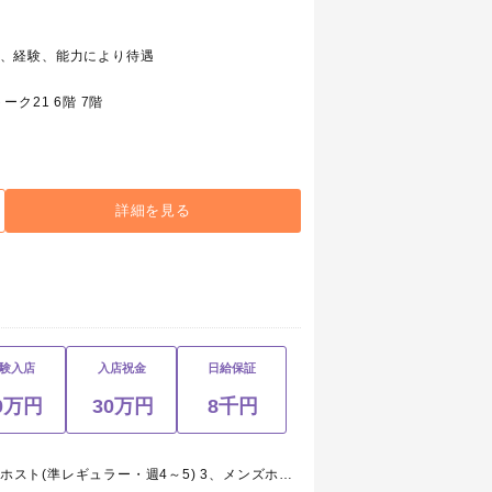
 2、経験、能力により待遇
ク21 6階 7階
詳細を見る
験入店
入店祝金
日給保証
0万円
30万円
8千円
1、メンズホスト(レギュラー) 2、メンズホスト(準レギュラー・週4～5) 3、メンズホスト(アルバイト・週1～) 4、ホールスタッフ(ボーイ・レギュラー) 5、ホールスタッフ(ボーイ・アルバイト)