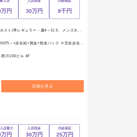
験入店
入店祝金
日給保証
0万円
30万円
8千円
1、メンズホスト(レギュラー) 2、メンズホスト(準レギュラー・週4～5) 3、メンズホスト(アルバイト・週1～) 4、ホールスタッフ(ボーイ・レギュラー) 5、ホールスタッフ(ボーイ・アルバイト)
1、メンズホスト(レギュラー) 月給250,000円～+歩合給+賞金+指名バック ※完全歩合/最低55%～100% ※研修期間日給8,000円 2、メンズホスト(準レギュラー・週4～5) 日給月給～+歩合給+賞金+指名バック ※完全歩合/最低54%～100% 3、メンズホスト(アルバイト・週1～) 時給1,000円～+歩合給+賞金+指名バック 4、ホールスタッフ(ボーイ・レギュラー) 月給175,000円～+交通費+能力給 5、ホールスタッフ(ボーイ・アルバイト) 時給850円～+能力給
川100ビル 4F
詳細を見る
入店最大
入店祝金
月給保証
0万円
30万円
25万円