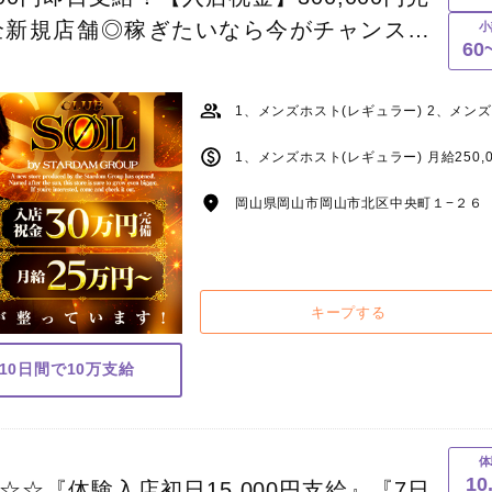
 完全新規店舗◎稼ぎたいなら今がチャンスで
小
60
岡山県岡山市岡山市北区中央町１−２６ 
キープする
10日間で10万支給
体
10
☆『体験入店初日15,000円支給』『7日