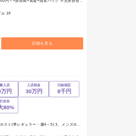
1、メンズホスト(レギュラー) 月給250,000円～+歩合給+賞金+指名バック ※完全歩合/最低55%～100% ※研修期間日給8,000円 2、メンズホスト(準レギュラー・週4～5) 日給月給～+歩合給+賞金+指名バック ※完全歩合/最低54%～100% 3、メンズホスト(アルバイト・週1～) 時給1,000円～+歩合給+賞金+指名バック 4、ホールスタッフ(ボーイ・レギュラー) 月給175,000円～+交通費+能力給 5、ホールスタッフ(ボーイ・アルバイト) 時給850円～+能力給
ル 3F
詳細を見る
験入店
入店祝金
日給保証
0万円
30万円
8千円
計歩合
大80%
1、メンズホスト(レギュラー) 2、メンズホスト(準レギュラー・週4～5) 3、メンズホスト(アルバイト・週1～) 4、ホールスタッフ(ボーイ・レギュラー) 5、ホールスタッフ(ボーイ・アルバイト)