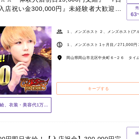
『入店祝い金300,000円』未経験者大歓迎！
売
63
であなたの応募をお待ちしています！
１、メンズホスト ２、メンズホスト(ア
岡山県岡山市北区中央町６−２６ タイム
キープする
体験入店初日15,000円支給、衣装・美容代1万円支給
体
00円即日支給！【入店祝金】300,000円完