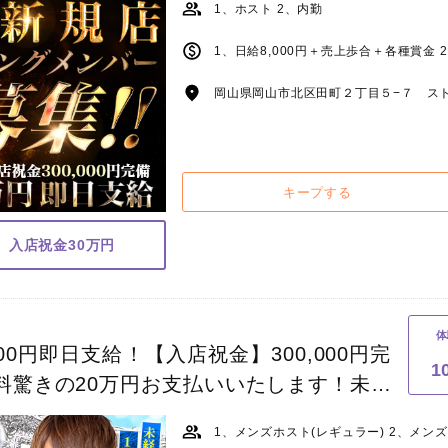
1、ホスト 2、内勤
1、日給8,000円＋売上歩合＋各種賞金
岡山県岡山市北区田町２丁目５−７ ストー
キープする
、入店祝金30万円
体
00円即日支給！【入店祝金】300,000円完
1
紹介料驚きの20万円お支払いいたします！未経
円給料を持って帰ったりしています！