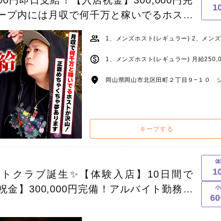
1
グループ内には月収で何千万と稼いでるホスト
ゃくちゃ夢ありますよ！
岡山県岡山市北区田町２丁目９−１０ シ
キープする
体
1
トクラブ誕生✨【体験入店】10日間で
店祝金】300,000円完備！アルバイト勤務も
小
6
からこそ新規客多数でチャンス無限大！