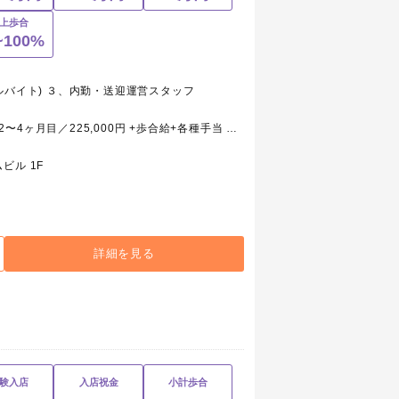
上歩合
~100%
ルバイト) ３、内勤・送迎運営スタッフ
１、メンズホスト 1ヶ月目／271,000円 2〜4ヶ月目／225,000円 +歩合給+各種手当 ※入店初月は売上100％バック 新採用補助金6ヶ月間、毎月5万円支給 社員寮（1人1物件） 社員寮手当10,000円支給期限無し ２、メンズホスト(アルバイト) 時給1,250円+能力給+各種手当 ※土曜日は時給1,500円 ※入店初月は売上100％バック ３、内勤・送迎運営スタッフ 月給18万円～30万円＋歩合給＋能力給
ビル 1F
詳細を見る
験入店
入店祝金
小計歩合