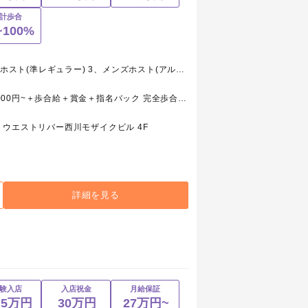
計歩合
~100%
1、メンズホスト(レギュラー) 2、メンズホスト(準レギュラー) 3、メンズホスト(アルバイト) 4、ホールスタッフ(ボーイ・レギュラー) 5、ホールスタッフ(ボーイ・アルバイト)
1、メンズホスト(レギュラー) 月給250,000円~＋歩合給＋賞金＋指名バック 完全歩合60%~100% 2、メンズホスト(準レギュラー) 日給月給＋歩合給＋賞金＋指名バック 3、メンズホスト(アルバイト) 時給1,200円~歩合給＋賞金＋指名バック 4、ホールスタッフ(ボーイ・レギュラー) 月給175,000円～+交通費+能力給 5、ホールスタッフ(ボーイ・アルバイト) 時給850円～+能力給
ウエストリバー西川モザイクビル 4F
詳細を見る
験入店
入店祝金
月給保証
.5万円
30万円
27万円~