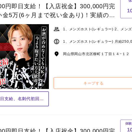
体
00円即日支給！【入店祝金】300,000円完
1
金5万(6ヶ月まで祝い金あり)！実績のあ
くれてすぐに売れっ子ホストにします！
岡山県岡山市北区柳町１丁目１４−１２ 西
キープする
体入費10日間で10万円即日支給、名刺代初回無料
体験
1
00円即日支給！【入店祝金】300,000円完