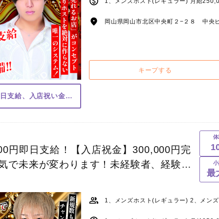
岡山県岡山市北区中央町２−２８ 中央ビ
キープする
体入費10日間で10万円即日支給、入店祝い金あり
体
1
00円即日支給！【入店祝金】300,000円完
気で未来が変わります！未経験者、経験者
小
最
の未来を作り上げましょう！