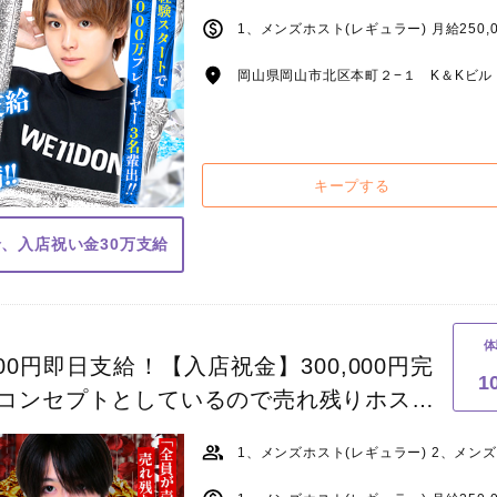
岡山県岡山市北区本町２−１ K＆Kビル 
キープする
給、入店祝い金30万支給
体
00円即日支給！【入店祝金】300,000円完
1
コンセプトとしているので売れ残りホスト
テム！現に売上の無いホストは1人も居ま