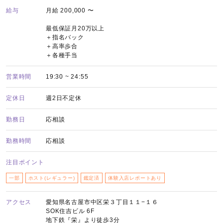
給与
月給 200,000 〜
最低保証月20万以上
＋指名バック
＋高率歩合
＋各種手当
営業時間
19:30 ~ 24:55
定休日
週2日不定休
勤務日
応相談
勤務時間
応相談
注目ポイント
一部
ホスト(レギュラー)
鑑定済
体験入店レポートあり
アクセス
愛知県名古屋市中区栄３丁目１１−１６
SOK住吉ビル 6F
地下鉄『栄』より徒歩3分