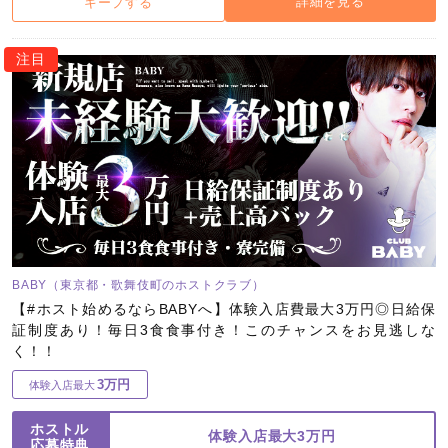
詳細を見る
キープする
注目
BABY（東京都・歌舞伎町のホストクラブ）
【#ホスト始めるならBABYへ】体験入店費最大3万円◎日給保
証制度あり！毎日3食食事付き！このチャンスをお見逃しな
く！！
3万円
体験入店最大
ホストル
体験入店最大3万円
応募特典