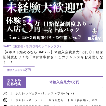
BABY（東京都・歌舞伎町のホストクラブ）
【#ホスト始めるならBABYへ】体験入店費最大3万円◎日給保
証制度あり！毎日3食食事付き！このチャンスをお見逃しな
く！！
3万円
体験入店最大
ホストル
体験入店最大3万円
応募特典
1、ホスト(レギュラー) 2、ホスト(アルバイト)
1、ホスト(レギュラー) ・日給保証あり ・日給＋歩合給 2、ホスト(アルバイト) ・日給保証あり ・日給＋歩合給