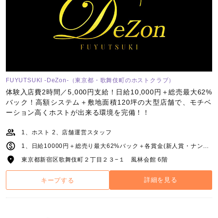
FUYUTSUKI -DeZon-（東京都・歌舞伎町のホストクラブ）
体験入店費2時間／5,000円支給！日給10,000円＋総売最大62%
バック！高額システム＋敷地面積120坪の大型店舗で、モチベ
ーション高くホストが出来る環境を完備！！
1、ホスト 2、店舗運営スタッフ
1、日給10000円＋総売り最大62%バック＋各賞金(新人賞・ナンバー賞・指名賞等)＋各種手当て(皆勤賞等) 2、月給25万～＋能力給＋役職手当
東京都新宿区歌舞伎町２丁目２３−１ 風林会館 6階
詳細を見る
キープする