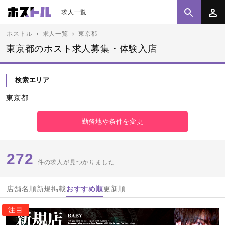
求人一覧
ホストル
求人一覧
東京都
東京都のホスト求人募集・体験入店
検索エリア
東京都
勤務地や条件を変更
272
件の求人が見つかりました
店舗名順
新規掲載
おすすめ順
更新順
注目