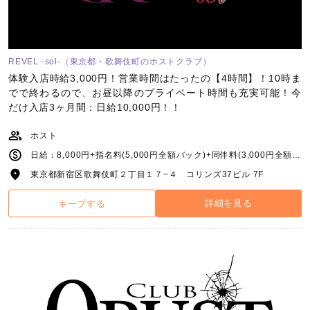
REVEL -sol-（東京都・歌舞伎町のホストクラブ）
体験入店時給3,000円！営業時間はたったの【4時間】！10時ま
でで終わるので、お昼以降のプライベート時間も充実可能！今
だけ入店3ヶ月間：日給10,000円！！
ホスト
日給：8,000円+指名料(5,000円全額バック)+同伴料(3,000円全額バック)+場内指名料(1,000円全額バック) 売上小計バック80％～バック+シャンパンバック+新規、リターンバッグ+指名本数達成バック+売上達成バック+各種賞金(皆勤賞+同伴賞+指名賞など)
東京都新宿区歌舞伎町２丁目１７−４ コリンズ37ビル 7F
詳細を見る
キープする