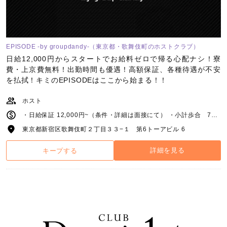
EPISODE -by groupdandy-（東京都・歌舞伎町のホストクラブ）
日給12,000円からスタートでお給料ゼロで帰る心配ナシ！寮
費・上京費無料！出勤時間も優遇！高額保証、各種待遇が不安
を払拭！キミのEPISODEはここから始まる！！
ホスト
・日給保証 12,000円~（条件・詳細は面接にて） ・小計歩合 70%~（条件・詳細は面接にて）
東京都新宿区歌舞伎町２丁目３３−１ 第6トーアビル 6
詳細を見る
キープする