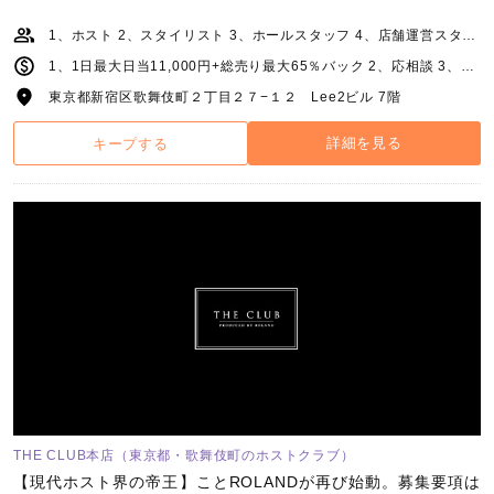
1、ホスト 2、スタイリスト 3、ホールスタッフ 4、店舗運営スタッフ
1、1日最大日当11,000円+総売り最大65％バック 2、応相談 3、月給250,000円～+能力給(研修期間有) 4、月給300,000円+能力給
東京都新宿区歌舞伎町２丁目２７−１２ Lee2ビル 7階
詳細を見る
キープする
THE CLUB本店（東京都・歌舞伎町のホストクラブ）
【現代ホスト界の帝王】ことROLANDが再び始動。募集要項は