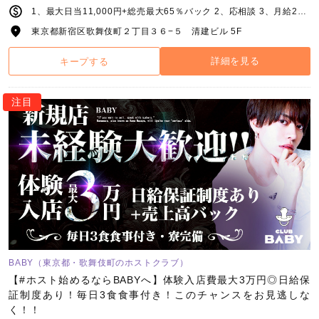
1、最大日当11,000円+総売最大65％バック 2、応相談 3、月給25万円～+能力給(研修期間有) 4、月給30万円+能力給
東京都新宿区歌舞伎町２丁目３６−５ 清建ビル 5F
詳細を見る
キープする
注目
BABY（東京都・歌舞伎町のホストクラブ）
【#ホスト始めるならBABYへ】体験入店費最大3万円◎日給保
証制度あり！毎日3食食事付き！このチャンスをお見逃しな
く！！