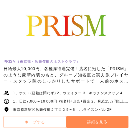
PRISM（東京都・歌舞伎町のホストクラブ）
日給最大10,000円、各種厚待遇完備！店名に冠した「PRISM」
のような豪華内装のもと、グループ知名度と実力派プレイヤ
ー・スタッフ陣のしっかりしたサポートで一人前のホスト
に！！
1、ホスト(経験は問わず) 2、ウェイター 3、キッチンスタッフ 4、内勤業務
1、日給7,000～10,000円+指名料+歩合+賞金 2、月給25万円以上/時給1,200円以上 3、月収30万円以上 4、月収25万円～各種手当+利益分配
東京都新宿区歌舞伎町２丁目２５−６ ホライズンビル 2F
詳細を見る
キープする