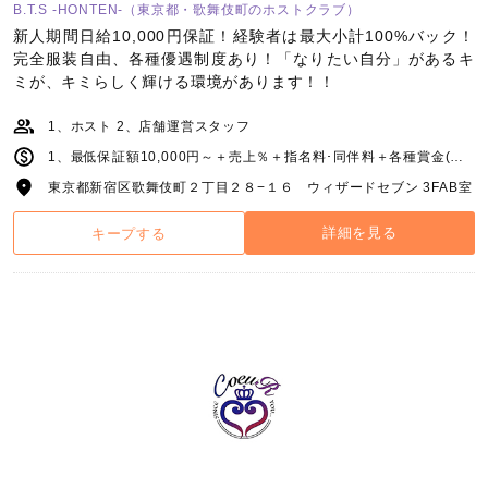
B.T.S -HONTEN-（東京都・歌舞伎町のホストクラブ）
新人期間日給10,000円保証！経験者は最大小計100%バック！
完全服装自由、各種優遇制度あり！「なりたい自分」があるキ
ミが、キミらしく輝ける環境があります！！
1、ホスト 2、店舗運営スタッフ
1、最低保証額10,000円～＋売上％＋指名料･同伴料＋各種賞金(新人賞･皆勤賞･シャンパンコール賞など) or完全歩合(売上の最大85％バック) ※出勤時間帯の調節、相談可 ※最低週3出勤 2、最低月給20万円(能力、経験により随時昇給)＋ボーナス ※経験者、もしくは内勤とプレイヤーを両立してやりたい方も相談可能
東京都新宿区歌舞伎町２丁目２８−１６ ウィザードセブン 3FAB室
詳細を見る
キープする