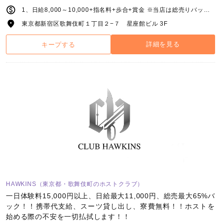
1、日給8,000～10,000+指名料+歩合+賞金 ※当店は総売りバックです 2、要相談
東京都新宿区歌舞伎町１丁目２−７ 星座館ビル 3F
詳細を見る
キープする
HAWKINS（東京都・歌舞伎町のホストクラブ）
一日体験料15,000円以上、日給最大11,000円、総売最大65%バ
ック！！携帯代支給、スーツ貸し出し、寮費無料！！ホストを
始める際の不安を一切払拭します！！