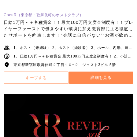
CoeuR（東京都・歌舞伎町のホストクラブ）
日給1万円～＋各種賞金！！最大100万円支度金制度有！！プレ
イヤーファーストで働きやすい環境に加え教育部による徹底し
たサポートを約束します！“会話に自信がない”“お酒が飲めな
い”など全く問題ありません！
1、ホスト（未経験） 2、ホスト（経験者） 3、ホール、内勤、運営スタッフ
1、日給1万円～＋各種賞金 最大100万円支度金制度有！ 2、小計100％バック＋各種賞金 移籍金制度有！ 3、月給25万円～＋能力給
東京都新宿区歌舞伎町２丁目１０−２ ジェスト3ビル 5階
詳細を見る
キープする