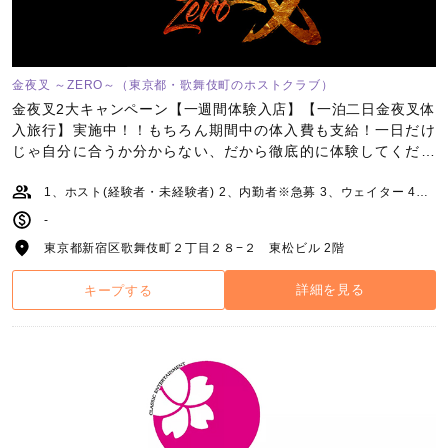
金夜叉 ～ZERO～（東京都・歌舞伎町のホストクラブ）
金夜叉2大キャンペーン【一週間体験入店】【一泊二日金夜叉体
入旅行】実施中！！もちろん期間中の体入費も支給！一日だけ
じゃ自分に合うか分からない、だから徹底的に体験してくださ
い！！
1、ホスト(経験者・未経験者) 2、内勤者※急募 3、ウェイター 4、クリエイター 5、webデザイナー
-
東京都新宿区歌舞伎町２丁目２８−２ 東松ビル 2階
詳細を見る
キープする