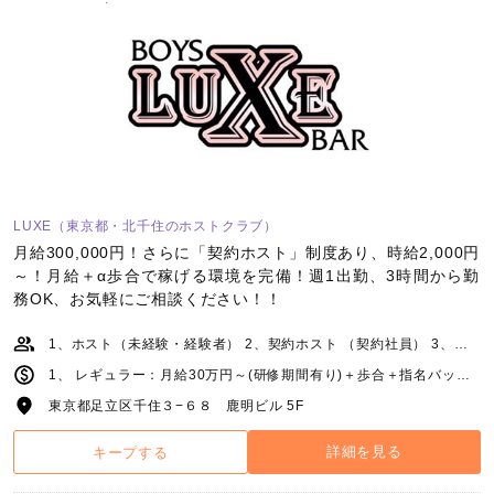
LUXE（東京都・北千住のホストクラブ）
月給300,000円！さらに「契約ホスト」制度あり、時給2,000円
～！月給＋α歩合で稼げる環境を完備！週1出勤、3時間から勤
務OK、お気軽にご相談ください！！
1、ホスト（未経験・経験者） 2、契約ホスト （契約社員） 3、店舗運営スタッフ
1、 レギュラー：月給30万円～(研修期間有り)＋歩合＋指名バック＋各種賞金 アルバイト：時給2,000円(研修中900円)＋歩合＋指名バック＋各種賞金 2、時給2,000円～／売上の50％～応相談(時間指定無し) 3、月給22万円～＋能力給
東京都足立区千住３−６８ 鹿明ビル 5F
詳細を見る
キープする