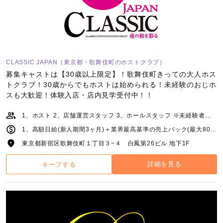
CLASSIC JAPAN（東京都・歌舞伎町のホストクラブ）
募集キャストは【30歳以上限定】！歌舞伎町きっての大人ホス
トクラブ！30歳からでもホストは始められる！未経験のおじホ
スも大歓迎！体験入店・店内見学受付中！！
1、ホスト 2、店舗運営スタッフ 3、ホールスタッフ ※未経験者大歓迎！経験者も優遇します！！
1、高額日給(新人期間3ヶ月)＋業界最高基準の売上バック(最大80％)＋指名料＋同伴料＋各種賞金 2、月給25万円以上＋能力給 ※業績に応じて昇給随時 3、月給20万円以上＋能力給 ※能力に応じて昇給随時
東京都新宿区歌舞伎町１丁目３−４ 白鳳第26ビル 地下1F
詳細を見る
キープする