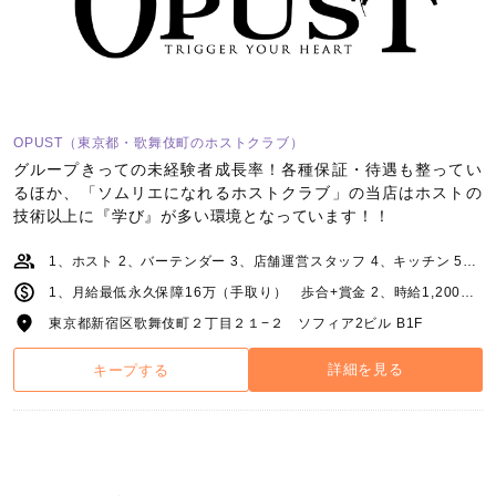
OPUST（東京都・歌舞伎町のホストクラブ）
グループきっての未経験者成長率！各種保証・待遇も整ってい
るほか、「ソムリエになれるホストクラブ」の当店はホストの
技術以上に『学び』が多い環境となっています！！
1、ホスト 2、バーテンダー 3、店舗運営スタッフ 4、キッチン 5、webデザイナー・DTPデザイナー 6、ヘアメイクスタイリスト 7、ネイリスト
1、月給最低永久保障16万（手取り） 歩合+賞金 2、時給1,200円～ 3、月給25万～ 4、月給23万～ 5、月給23万～ 6、月給26万～ 7、月給20万～
東京都新宿区歌舞伎町２丁目２１−２ ソフィア2ビル B1F
詳細を見る
キープする