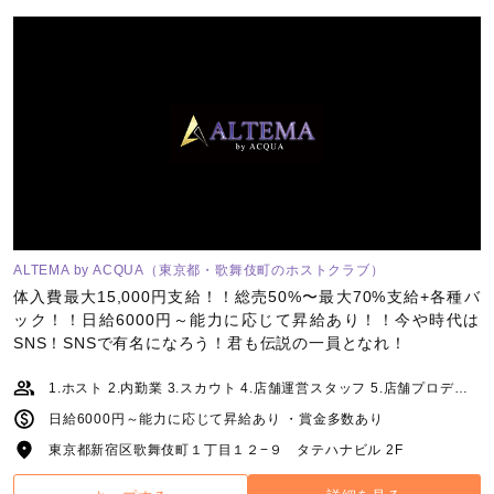
ALTEMA by ACQUA（東京都・歌舞伎町のホストクラブ）
体入費最大15,000円支給！！総売50%〜最大70%支給+各種バ
ック！！日給6000円～能力に応じて昇給あり！！今や時代は
SNS！SNSで有名になろう！君も伝説の一員となれ！
1.ホスト 2.内勤業 3.スカウト 4.店舗運営スタッフ 5.店舗プロデュース 6.経理 7.ヘアーメイク 8.スタイリスト
日給6000円～能力に応じて昇給あり ・賞金多数あり
東京都新宿区歌舞伎町１丁目１２−９ タテハナビル 2F