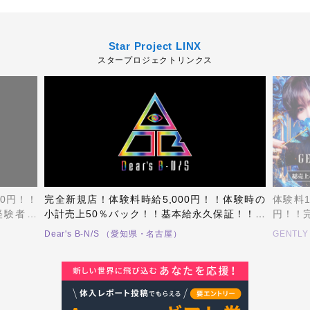
Star Project LINX
スタープロジェクトリンクス
00円！！
完全新規店！体験料時給5,000円！！体験時の
体験料1
経験者優
小計売上50％バック！！基本給永久保証！！経
円！！
験者優遇！初月小計100％バック！！あなたの
店はあ
Dear's B-N/S （愛知県・名古屋）
GENTL
才能・力を爆発させてみませんか！？
も多く
店です