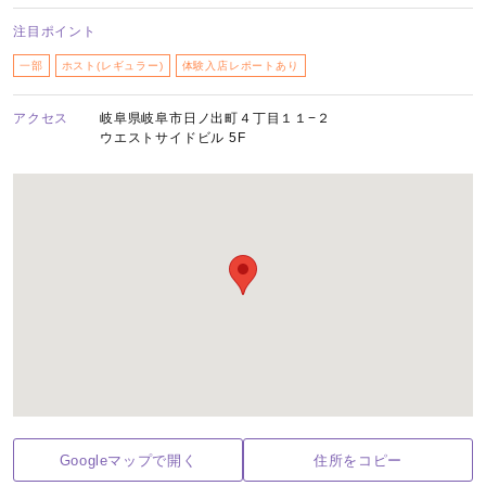
注目ポイント
一部
ホスト(レギュラー)
体験入店レポートあり
アクセス
岐阜県岐阜市日ノ出町４丁目１１−２
ウエストサイドビル 5F
Googleマップで開く
住所をコピー