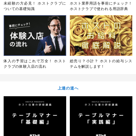
未経験の方必見！ ホストクラブに
ホスト業界用語を事前にチェック！
ついての基礎知識
ホストクラブで使われる用語辞典
体入の予習はこれで万全！ ホスト
総売り？小計？ ホストの給与シス
クラブの体験入店の流れ
テムを解説します！
上達の道へ