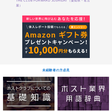
THE CLUB FORWARD JOSHIDAI （愛知県・名古
は一切ご
成長を妨げるようなノルマ・罰金は一切ござい
屋）
ません！
未経験者の方必見