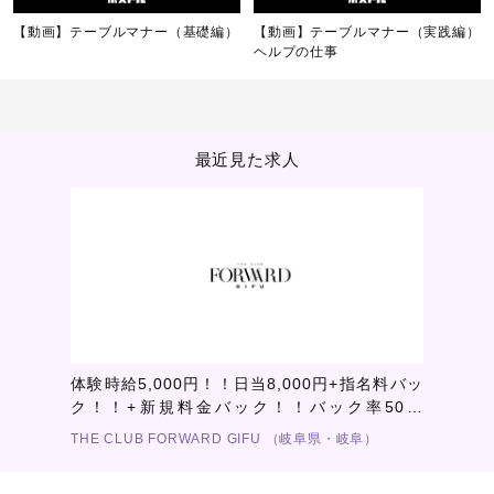
【動画】テーブルマナー（基礎編）
【動画】テーブルマナー（実践編）
ヘルプの仕事
最近見た求人
体験時給5,000円！！日当8,000円+指名料バッ
ク！！+新規料金バック！！バック率50～
70％！！成長を妨げるようなノルマ・罰金は一
THE CLUB FORWARD GIFU （岐阜県・岐阜）
切ございません！業界トップクラスの離職率の
低さ！2023年度離職率4.2％！